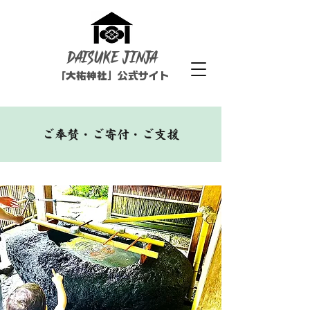
DAISUKE
Jinja
「大祐神社」
公式サイト
​ご奉賛・ご寄付・ご支援