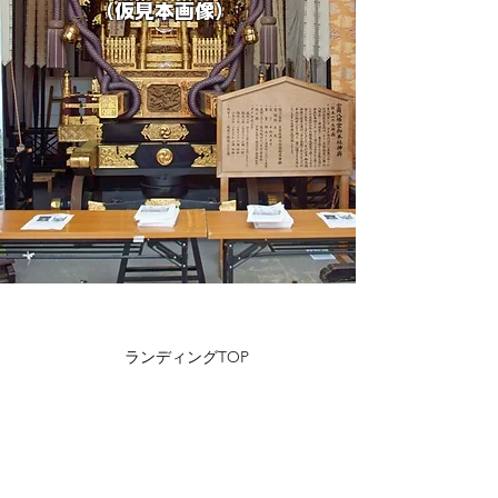
​（仮見本画像）
​ランディングTOP
​ホーム
​神社紹介
拝殿/直会殿
ご祈祷のお申込み
​ご祈祷/ご祈願
境内のご案内
​神事/祭典
​周辺観光
​アクセス/お問合せ