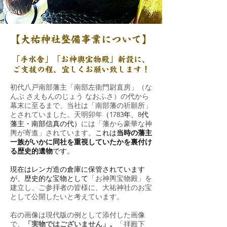
【大祐神社整備事業について】
「​手水舎」「お神輿宝物殿」新設に、
ご支援の程、宜しくお願い致します！
初代八戸南部藩主「南部左衛門尉直房」
（な
んぶ さえもんのじょう なおふさ）の代から
幕末に至るまで、当社は「南部藩の祈願所」
とされていました。
天明卯年
（1783年、8代
藩主・南部信真の代
）
には「藩から豪華な神
輿が寄進」されています。
これは
当時の藩主
一族がいかに同社を重視していたかを裏付け
る歴史的遺物
です。
現在はレンガ造の倉庫に保管されています
が、歴史的な宝物として
「お神輿宝物殿」を
建立し、ご参拝者の皆様に、大祐神社のお宝
として公開したいと考えています。
右の画像は現代版の例として添付した画像
で、
「実物ではございません」。
「拝殿下