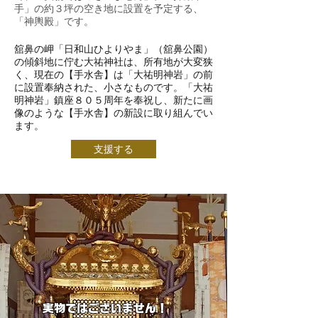
手」の約３坪の空き地に設置を予定する、
「神輿殿」です。
舘鼻の岬「日和山ひよりやま」（舘鼻公園）
の傾斜地に佇む大祐神社は、所有地が大変狭
く、現在の【手水舎】は「大祐明神岩」の前
に設置奉納された、小さなものです。「大祐
明神岩」鎮座８０５周年を奉祝し、新たに画
像のような【手水舎】の新設に取り組んでい
ます。
支援する
実物ではございません！